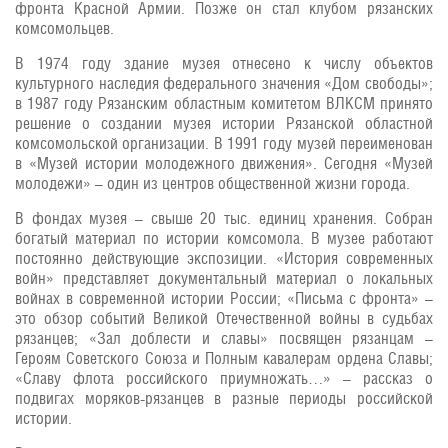
фронта Красной Армии. Позже он стал клубом рязанских
комсомольцев.
В 1974 году здание музея отнесено к числу объектов
культурного наследия федерального значения «Дом свободы»;
в 1987 году Рязанским областным комитетом ВЛКСМ принято
решение о создании музея истории Рязанской областной
комсомольской организации. В 1991 году музей переименован
в «Музей истории молодежного движения». Сегодня «Музей
молодежи» – один из центров общественной жизни города.
В фондах музея – свыше 20 тыс. единиц хранения. Собран
богатый материал по истории комсомола. В музее работают
постоянно действующие экспозиции. «История современных
войн» представляет документальный материал о локальных
войнах в современной истории России; «Письма с фронта» –
это обзор событий Великой Отечественной войны в судьбах
рязанцев; «Зал доблести и славы» посвящен рязанцам –
Героям Советского Союза и Полным кавалерам ордена Славы;
«Славу флота российского приумножать…» – рассказ о
подвигах моряков-рязанцев в разные периоды российской
истории.