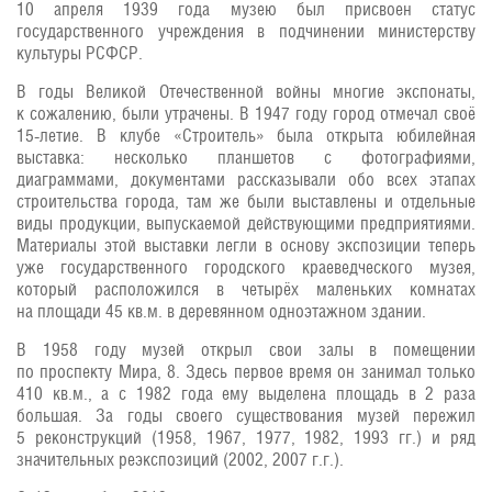
10 апреля 1939 года музею был присвоен статус
государственного учреждения в подчинении министерству
культуры РСФСР.
В годы Великой Отечественной войны многие экспонаты,
к сожалению, были утрачены. В 1947 году город отмечал своё
15-летие. В клубе «Строитель» была открыта юбилейная
выставка: несколько планшетов с фотографиями,
диаграммами, документами рассказывали обо всех этапах
строительства города, там же были выставлены и отдельные
виды продукции, выпускаемой действующими предприятиями.
Материалы этой выставки легли в основу экспозиции теперь
уже государственного городского краеведческого музея,
который расположился в четырёх маленьких комнатах
на площади 45 кв.м. в деревянном одноэтажном здании.
В 1958 году музей открыл свои залы в помещении
по проспекту Мира, 8. Здесь первое время он занимал только
410 кв.м., а с 1982 года ему выделена площадь в 2 раза
большая. За годы своего существования музей пережил
5 реконструкций (1958, 1967, 1977, 1982, 1993 гг.) и ряд
значительных реэкспозиций (2002, 2007 г.г.).