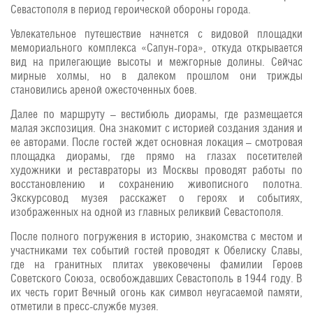
Севастополя в период героической обороны города.
Увлекательное путешествие начнется с видовой площадки
мемориального комплекса «Сапун-гора», откуда открывается
вид на прилегающие высоты и межгорные долины. Сейчас
мирные холмы, но в далеком прошлом они трижды
становились ареной ожесточенных боев.
Далее по маршруту – вестибюль диорамы, где размещается
малая экспозиция. Она знакомит с историей создания здания и
ее авторами. После гостей ждет основная локация – смотровая
площадка диорамы, где прямо на глазах посетителей
художники и реставраторы из Москвы проводят работы по
восстановлению и сохранению живописного полотна.
Экскурсовод музея расскажет о героях и событиях,
изображенных на одной из главных реликвий Севастополя.
После полного погружения в историю, знакомства с местом и
участниками тех событий гостей проводят к Обелиску Славы,
где на гранитных плитах увековечены фамилии Героев
Советского Союза, освобождавших Севастополь в 1944 году. В
их честь горит Вечный огонь как символ неугасаемой памяти,
отметили в пресс-службе музея.