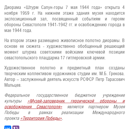
Диорама «Штурм Сапун-горы 7 мая 1944 года» открыта 4
ноября 1959 г. На нижнем этаже здания музея находится
экспозиционный зал, посвященный событиям и героям
обороны Севастополя 1941-1942 гг. и освобождению города в
мае 1944 года.
На втором этаже размещено живописное полотно диорамы. В
основе ее сюжета - художественно обобщенный решающий
момент штурма советскими войсками ключевой позиции
севастопольского плацдарма 17 гитлеровской армии.
Художественное полотно и предметный план созданы
творческим коллективом художников студии им. М.Б. Грекова.
Автор – заслуженный деятель искусств РСФСР Петр Тарасович
Мальцев.
Федеральное государственное бюджетное учреждение
культуры
«Музей-заповедник героической обороны и
освобождения Севастополя»
является партнером Музея
Победы в рамках реализации Международного
проекта
«Территория Победы»
.