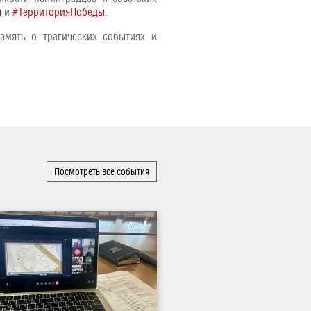
ы
и
#ТерриторияПобеды
.
амять о трагических событиях и
Посмотреть все события