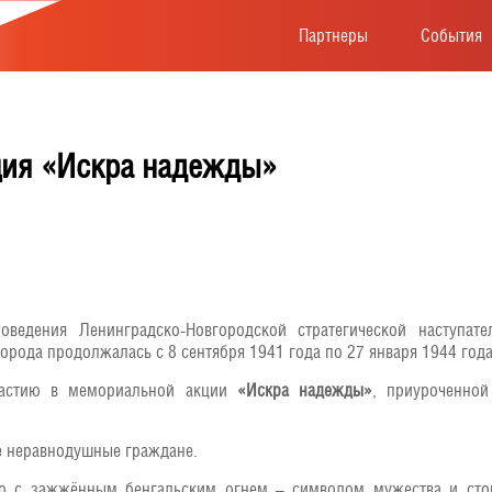
Партнеры
События
ия «Искра надежды»
оведения Ленинградско-Новгородской стратегической наступа
рода продолжалась с 8 сентября 1941 года по 27 января 1944 года
частию в мемориальной акции
«Искра надежды»
, приуроченно
се неравнодушные граждане.
 с зажжённым бенгальским огнем – символом мужества и стой