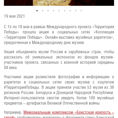
19 мая 2021
С 15 по 18 мая в рамках Международного проекта «Территория
Победы» прошла акция в социальных сетях «Коллекция
«Территории Победы». Онлайн-выставка музейных раритетов»,
приуроченная к Международному дню музеев.
Акция объединила музеи России и зарубежных стран, чтобы
Кирпичи с надписью «Умираем не срамя».
рассказать об уникальных экспонатах из фондов музеев-
Государственное учреждение «Мемориальный комплекс
участников проекта, связанных с военной историей середины
«Брестская крепость – герой»
XX века.
Участники акции разместили фотографии и информацию о
раритетах в социальных сетях своих музеев с хэштегом
#ТерриторияПобеды. В акции приняли участие 53 музея из 36
регионов России, Беларуси и Донецкой Народной Республики.
Интернет-пользователи смогли увидеть более 100 музейных
предметов – артефактов Великой Отечественной войны.
Например,
Мемориальным комплексом «Брестская крепость –
герой»
опубликованы материалы о фрагменте стены Брестской