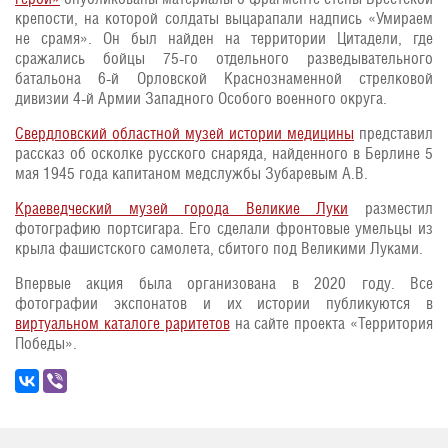
крепости, на которой солдаты выцарапали надпись «Умираем
не срамя». Он был найден на территории Цитадели, где
сражались бойцы 75-го отдельного разведывательного
батальона 6-й Орловской Краснознаменной стрелковой
дивизии 4-й Армии Западного Особого военного округа.
Свердловский областной музей истории медицины
представил
рассказ об осколке русского снаряда, найденного в Берлине 5
мая 1945 года капитаном медслужбы Зубаревым А.В.
Краеведческий музей города Великие Луки
разместил
фотографию портсигара. Его сделали фронтовые умельцы из
крыла фашистского самолета, сбитого под Великими Луками.
Впервые акция была организована в 2020 году. Все
фотографии экспонатов и их истории публикуются в
виртуальном каталоге раритетов
на сайте проекта «Территория
Победы».