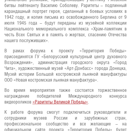
битвы лейтенанту Василию Соболеву. Раритеты – подлинный
карандашный портрет героя, сделанный в боевых условиях в
1942 году, и копия письма из освобожденного Берлина от 9
июля 1945 года – будут переданы из музейной коллекции
Национального мемориального комплекса «Храм-памятник в
честь Всех Святых и в память о жертвах, спасению Отечества
нашего послуживших».
В рамах форума к проекту «Территория Победы»
присоединятся ГУ «Белорусский культурный центр духовного
Возрождения», администрация городского округа «Город
Чита», художественный музей «Арт-Донбасс» города Донецка,
Музей истории Большой костромской льняной мануфактуры
ООО «Новая костромская льняная мануфактура».
Во время мероприятия также состоится торжественное
награждение победителей Международного конкурса
видеороликов
«Раритеты Великой Победы»
.
К работе форума смогут подключиться руководители и
сотрудники музеев России и зарубежных стран,
профессиональное сообщество и все желающие – на
официальном сайте проекта «Территория Победы» будет