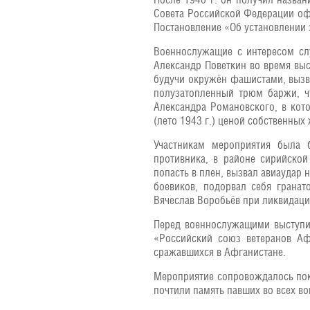
Совета Российской Федерации о
Постановление «Об установлении 
Военнослужащие с интересом слу
Александр Поветкин во время выс
будучи окружён фашистами, вызва
полузатопленный трюм баржи, чт
Александра Романовского, в кот
(лето 1943 г.) ценой собственны
Участникам мероприятия была 
противника, в районе сирийской
попасть в плен, вызвал авиаудар 
боевиков, подорвал себя гранат
Вячеслав Воробьёв при ликвидации
Перед военнослужащими выступил
«Российский союз ветеранов Аф
сражавшихся в Афганистане.
Мероприятие сопровождалось пок
почтили память павших во всех в