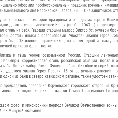
фициально оформил профессиональный праздник военных, имевший
знаменательного дня Российской Федерации — Дня защитников Оте
шали рассказ об истории праздника и о подвигах героев Велик
адки десанта северо-восточнее Керчи (ноябрь 1943 г.) корректиров
л огонь на себя. Гвардии старший матрос Виктор Ус, рулевой брон
обы достать ящики с боеприпасами. Удостоен звания Героя Сов
ором было 18 воинов-пограничников, во время одной из наступат
х жизней прикрыл фланг полка.
близка и тема героев современной России. Старший лейтенан
 Пальмиры, корректировал огонь российской авиации, попал в 
на себя. Лётчик майор Роман Филиппов был сбит вблизи сирийского
ой, удостоен звания Героя России. 16 огнестрельных ранений 
 одной из банд в северо-кавказском регионе, также удостоен звани
 председатель правления Керченского городского отделения Кр
ганистана» подполковник в отставке Семён Герасимович Петров,
азом фото- и кинохроники периода Великой Отечественной войны 
ойнах Минутой молчания.