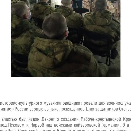
историко-культурного музея-заповедника провели для военнослу
ятие «России верные сыны», посвящённое Дню защитников Отечес
 властью был издан Декрет о создании Рабоче-крестьянской Кр
од Псковом и Нарвой над войсками кайзеровской Германии. Эта 
ние «День Советской армии и Военно-морского флота». 8 февраля