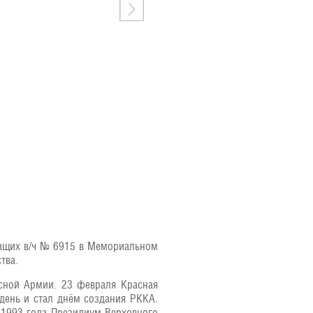
жащих в/ч № 6915 в Мемориальном
тва.
асной Армии. 23 февраля Красная
день и стал днём создания РККА.
 1993 года Президиум Верховного