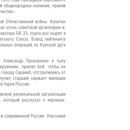
 общенародное значение, приняв
чества».
ой Отечественной войны. Капитан
ал огонь советской артиллерии и,
екатера БК-33, сорок раз нырял в
етского Союза. Взвод лейтенанта
ельных операций на Курской дуге
т Александр Прохоренко в тылу
окружение, принял бой, чтобы не
 города Серакиб, отстреливаясь от
получил старший сержант милиции
я Героя России.
ымской региональной организации
 который рассказал о керчанах,
и современной России. Участники