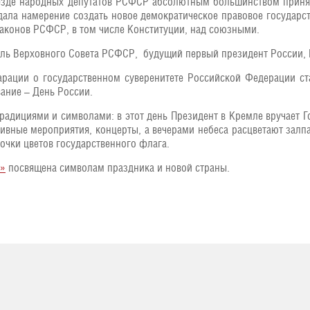
езде народных депутатов РСФСР абсолютным большинством приня
ала намерение создать новое демократическое правовое государс
аконов РСФСР, в том числе Конституции, над союзными.
ль Верховного Совета РСФСР, будущий первый президент России, Б
арации о государственном суверенитете Российской Федерации с
ание – День России.
радициями и символами: в этот день Президент в Кремле вручает Г
тивные мероприятия, концерты, а вечерами небеса расцветают зал
точки цветов государственного флага.
и»
посвящена символам праздника и новой страны.