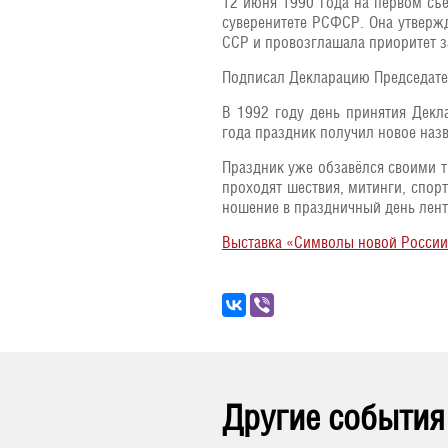
12 июня 1990 года на первом съ
суверенитете РСФСР. Она утвержд
ССР и провозглашала приоритет з
Подписал Декларацию Председате
В 1992 году день принятия Декл
года праздник получил новое назв
Праздник уже обзавёлся своими т
проходят шествия, митинги, спор
ношение в праздничный день лен
Выставка «Символы новой Росси
Другие события