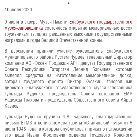
10 июля 2020
9 июля в сквере Музея Памяти
Елабужского государственного
музея-заповедника
состоялось открытие мемориальных досок
труженикам тыла, награжденных высокими государственными
наградами в годы Великой Отечественной войны.
В церемонии приняли участие руководитель Елабужского
муниципального района Рустем Нуриев, генеральный директор
компании АО «Эссен Продакшн АГ», депутат Государственного
Совета Республики Татарстан Леонид Барышев, который
выделил средства на изготовление мемориальной доски,
ветеран трудового фронта Виктор Кусакин, генеральный
директор Елабужского государственного музея-заповедника
Гульзада Руденко, председатель Совета ветеранов ЕМР
Надежда Грахова и председатель Общественного совета Айрат
Кавиев.
Гульзада Руденко вручила Л.А. Барышеву благодарственное
письмо ЕГМЗ и копию номера газеты «Сталинский путь» от 5
июля 1945 года, в котором опубликован приказ о награждении
его деда Ивана Фроловича орденом Трудового Красного