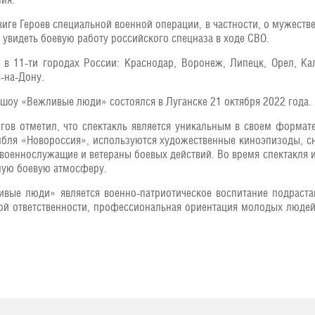
виге Героев специальной военной операции, в частности, о мужеств
 увидеть боевую работу российского спецназа в ходе СВО.
в 11-ти городах России: Краснодар, Воронеж, Липецк, Орел, Кал
-на-Дону.
оу «Вежливые люди» состоялся в Луганске 21 октября 2022 года.
ов отметил, что спектакль является уникальным в своем формате
мбля «Новороссия», используются художественные киноэпизоды, с
 военнослужащие и ветераны боевых действий. Во время спектакля
ную боевую атмосферу.
ивые люди» является военно-патриотическое воспитание подраст
кой ответственности, профессиональная ориентация молодых люде