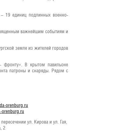
я – 19 единиц подлинных военно-
освященным важнейшим событиям и
ргской земле из жителей городов
– фронту». В крытом павильоне
онта патроны и снаряды. Рядом с
eda-orenburg.ru
a-orenburg.ru
 пересечении ул. Кирова и ул. Гая,
, 2