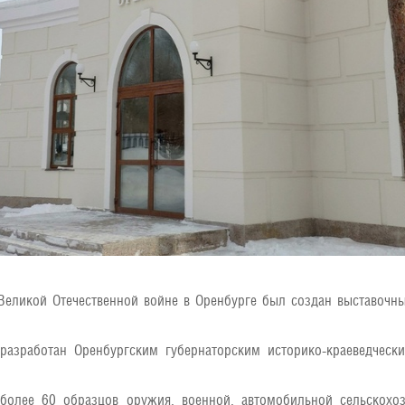
Великой Отечественной войне в Оренбурге был создан выставочн
разработан Оренбургским губернаторским историко-краеведческ
 более 60 образцов оружия, военной, автомобильной сельскохо