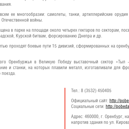
вания.
 всем ее многообразии: самолеты, танки, артиллерийские оруди
 Отечественной войны.
ещена в парке на площади около четырех гектаров по секторам, п
адской, Курской битвам, форсированию Днепра и др.
итью проходят боевые пути 15 дивизий, сформированных на оренбу
вого Оренбуржья в Великую Победу выставочный сектор «Тыл 
ание и станки, на которых плавили металл, изготавливали для фр
 поезда.
Тел.: 8 (3532) 450405
Официальный сайт:
http://pob
Социальные сети:
http://pobed
Адрес:
460000, г. Оренбург, на
напротив здания по ул. Кирова