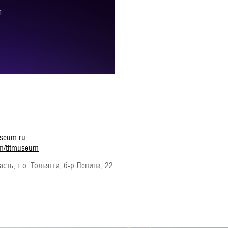
museum.ru
om/tltmuseum
ть, г.о. Тольятти, б-р Ленина, 22