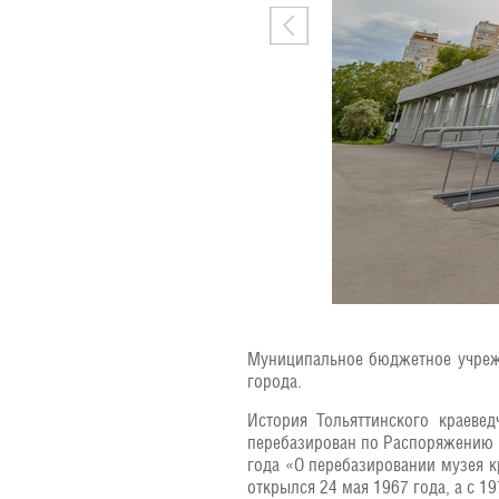
Муниципальное бюджетное учрежд
города.
История Тольяттинского краеве
перебазирован по Распоряжению И
года «О перебазировании музея кр
открылся 24 мая 1967 года, а с 1