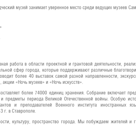
дческий музей занимает уверенное место среди ведущих музеев Сам
»
»
вная работа в области проектной и грантовой деятельности, реал
тельной сфер города, которые поддерживают различные благотв
водит более 40 выставок самой разной направленности, экскурси
, акции «Ночь музеев» и «Ночь искусств».
оставляет более 74000 единиц хранения. Собрание включает пре
 и предметы периода Великой Отечественной войны. Особую исто
антов и преподавателей Военного института иностранных яз
3 г. в Ставрополе.
сти, культуру, пространство города. Мы побуждаем жителей и г