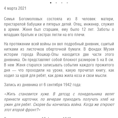
4 марта 2021
Семья Богомоловых состояла из 8 человек: матери,
престарелой бабушки и пятерых детей. Отец, инженер, служил
в армии. Женя был старшим, ему было 12 лет. Заботы о
младших братьях и сестрах легли на его плечи.
На протяжении всей войны он вел подробный дневник, сшитый
нитками из листочков оберточной бумаги. В фондах Музея
истории города Йошкар-Олы находится две части этого
дневника. Он представляет собой блокнот размером 5 на 8 см.
В нем Женя старался записывать события каждого прожитого
дня — что проходили на уроке, какую прочитал книгу, как
ходил за едой для ребят, как дома жила коза и свои мысли.
Запись из дневника от 6 сентября 1942 года:
«Жить становится хуже. В детсад с понедельника велят
принести карточки, по вечерам приходить получать хлеб на
ужин для ребят. Скорее бы кончилась война. Когда же откроют
этот второй фронт?»