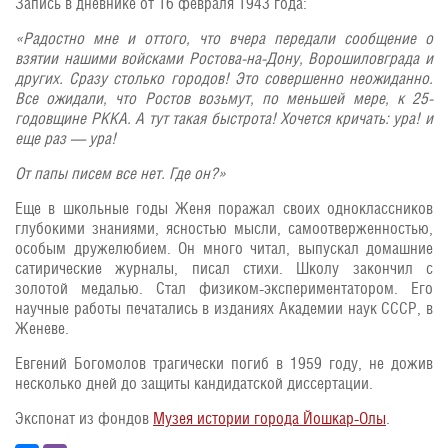
Запись в дневнике от 16 февраля 1943 года:
«Радостно мне и оттого, что вчера передали сообще­ние о
взятии нашими войсками Ростова-на-Дону, Вороши­ловграда и
других. Сразу столько городов! Это совер­шенно неожиданно.
Все ожидали, что Ростов возьмут, по меньшей мере, к 25-
годовщине РККА. А тут такая быс­трота! Хочется кричать: ура! и
еще раз — ура!
От папы писем все нет. Где он?»
Еще в школьные годы Женя поражал своих одноклассников
глубокими знаниями, ясностью мысли, самоотверженностью,
особым дружелюбием. Он много читал, выпускал домашние
сатирические журналы, писал стихи. Школу закончил с
золотой медалью. Стал физиком-экспериментатором. Его
научные работы печатались в изданиях Академии наук СССР, в
Женеве.
Евгений Богомолов трагически погиб в 1959 году, не дожив
несколько дней до защиты кандидатской диссертации.
Экспонат из фондов
Музея истории города Йошкар-Олы
.