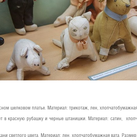
ном шелковом платье. Материал: трикотаж, лен, хлопчатобумажная 
ет в красную рубашку и черные штанишки. Материал: сатин, хлопч
ани светлого цвета. Материал: лен, хлопчатобумажная вата. Размер: