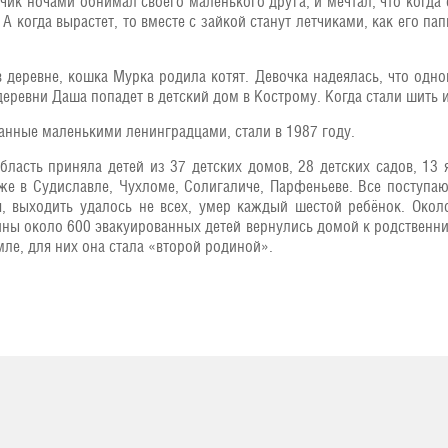
ик ночами обнимал своего маленького друга, и мечтал, что когда 
 А когда вырастет, то вместе с зайкой станут летчиками, как его па
деревне, кошка Мурка родила котят. Девочка надеялась, что одно
 деревни Даша попадет в детский дом в Кострому. Когда стали шить 
анные маленькими ленинградцами, стали в 1987 году.
ласть приняла детей из 37 детских домов, 28 детских садов, 13
кже в Судиславле, Чухломе, Солигаличе, Парфеньеве. Все поступ
, выходить удалось не всех, умер каждый шестой ребёнок. Око
ны около 600 эвакуированных детей вернулись домой к родственн
ле, для них она стала «второй родиной».