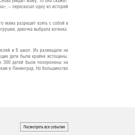
снова увидит маму, то она скажет:
пка», – пересказал одну из историй
го мама разрешит взять с собой в
игрушки, девочка выбрала котенка.
 яслей и 8 школ. Их размещали не
ающие дети были крайне истощены.
ло 300 детей были похоронены на
икам в Ленинград. Но большинство
Посмотреть все события