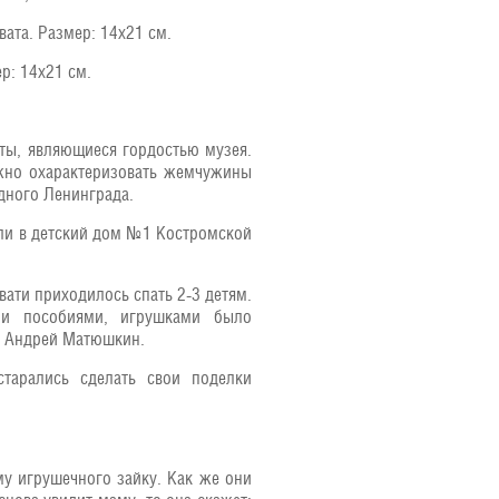
ата. Размер: 14х21 см.
р: 14х21 см.
ты, являющиеся гордостью музея.
жно охарактеризовать жемчужины
дного Ленинграда.
ли в детский дом №1 Костромской
вати приходилось спать 2-3 детям.
ыми пособиями, игрушками было
а Андрей Матюшкин.
тарались сделать свои поделки
у игрушечного зайку. Как же они