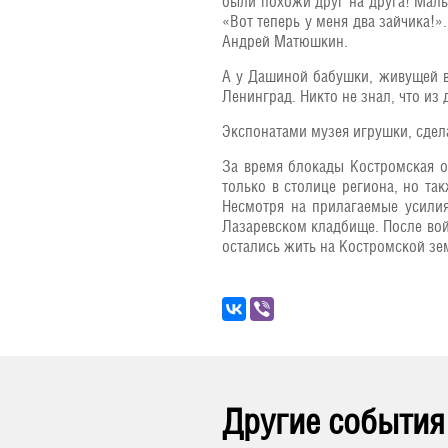
были похожи друг на друга! Мальч
«Вот теперь у меня два зайчика!».
Андрей Матюшкин.
А у Дашиной бабушки, живущей в 
Ленинград. Никто не знал, что из
Экспонатами музея игрушки, сдел
За время блокады Костромская об
только в столице региона, но та
Несмотря на прилагаемые усилия
Лазаревском кладбище. После вой
остались жить на Костромской зем
Другие события