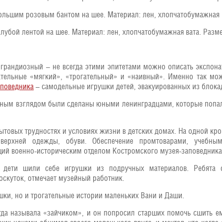
ольшим розовым бантом на шее. Материал: лен, хлопчатобумажная в
лубой лентой на шее. Материал: лен, хлопчатобумажная вата. Разме
грандиозный – не всегда этими эпитетами можно описать экспона
ательные «мягкий», «трогательный» и «наивный». Именно так мо
аповедника
– самодельные игрушки детей, эвакуированных из блока
зным взглядом были сделаны юными ленинградцами, которые попа
товых трудностях и условиях жизни в детских домах. На одной кро
 верхней одежды, обуви. Обеспечение промтоварами, учебн
ющий военно-историческим отделом Костромского музея-заповедник
й дети шили себе игрушки из подручных материалов. Ребята с
скуток, отмечает музейный работник.
шки, но и трогательные истории маленьких Вани и Даши.
гда называла «зайчиком», и он попросил старших помочь сшить ем