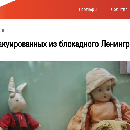
Партнеры
События
ев
акуированных из блокадного Ленингр