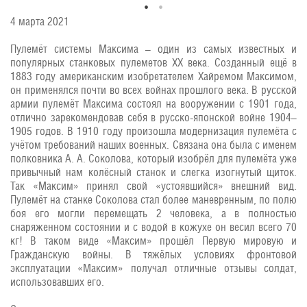
4 марта 2021
Пулемёт системы Максима – один из самых известных и
популярных станковых пулеметов XX века. Созданный ещё в
1883 году американским изобретателем Хайремом Максимом,
он применялся почти во всех войнах прошлого века. В русской
армии пулемёт Максима состоял на вооружении с 1901 года,
отлично зарекомендовав себя в русско-японской войне 1904–
1905 годов. В 1910 году произошла модернизация пулемёта с
учётом требований наших военных. Связана она была с именем
полковника А. А. Соколова, который изобрёл для пулемёта уже
привычный нам колёсный станок и слегка изогнутый щиток.
Так «Максим» принял свой «устоявшийся» внешний вид.
Пулемёт на станке Соколова стал более маневренным, по полю
боя его могли перемещать 2 человека, а в полностью
снаряженном состоянии и с водой в кожухе он весил всего 70
кг! В таком виде «Максим» прошёл Первую мировую и
Гражданскую войны. В тяжёлых условиях фронтовой
эксплуатации «Максим» получал отличные отзывы солдат,
использовавших его.