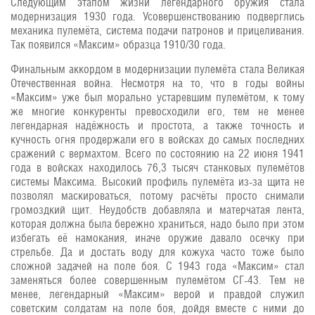
Следующим этапом жизни легендарного оружия стала
модернизация 1930 года. Усовершенствованию подверглись
механика пулемёта, система подачи патронов и прицеливания.
Так появился «Максим» образца 1910/30 года.
Финальным аккордом в модернизации пулемёта стала Великая
Отечественная война. Несмотря на то, что в годы войны
«Максим» уже был морально устаревшим пулемётом, к тому
же многие конкуренты превосходили его, тем не менее
легендарная надёжность и простота, а также точность и
кучность огня продержали его в войсках до самых последних
сражений с вермахтом. Всего по состоянию на 22 июня 1941
года в войсках находилось 76,3 тысяч станковых пулемётов
системы Максима. Высокий профиль пулемёта из-за щита не
позволял маскироваться, потому расчёты просто снимали
громоздкий щит. Неудобств добавляла и матерчатая лента,
которая должна была бережно храниться, надо было при этом
избегать её намокания, иначе оружие давало осечку при
стрельбе. Да и достать воду для кожуха часто тоже было
сложной задачей на поле боя. С 1943 года «Максим» стал
заменяться более совершенным пулемётом СГ-43. Тем не
менее, легендарный «Максим» верой и правдой служил
советским солдатам на поле боя, дойдя вместе с ними до