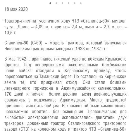
18 мая 2020
Трактор-тягач на гусеничном ходу ЧТЗ «Сталинец-60», металл,
чугун. Длина – 4,09 м, ширина – 2,4 м, высота – 2,7 м, вес -
10,5 т.
Сталинец-60 (С-60) – модель трактора, который выпускался
Челябинским тракторным заводом с 1933 по 1937 гг.
В мае 1942 г. враг нанес тяжелый удар по войскам Крымского
фронта. Под непрерывными ожесточенными бомбежками
наши войска отходили к Керченскому проливу, чтобы
переправиться на Таманский берег. Но остались на Керченской
земле те, кто прикрывал отход. Они стали бойцами
легендарного гарнизона в Аджимушкайских каменоломнях.
170 дней и ночей более десятка тысяч военнослужащих
сражались в подземелье Аджимушкая. Много трудностей
пришлось испытать бойцам. В кромешной тьме каменоломен
невозможно обойтись без освещения. Первоначально для
выработки электроэнергии использовались двигатели двух
тракторов: довоенный трактор Сталинградского тракторного
завода (СТЗ) на колесном ходу и трактор ЧТЗ «Сталинец-60»