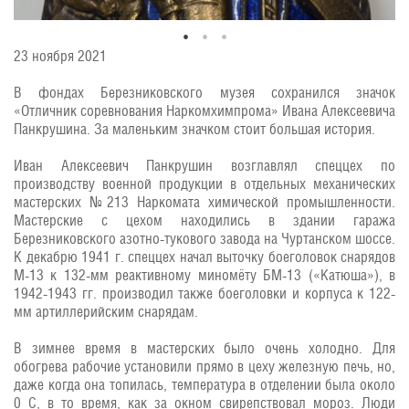
23 ноября 2021
В фондах Березниковского музея сохранился значок
«Отличник соревнования Наркомхимпрома» Ивана Алексеевича
Панкрушина. За маленьким значком стоит большая история.
Иван Алексеевич Панкрушин возглавлял спеццех по
производству военной продукции в отдельных механических
мастерских №213 Наркомата химической промышленности.
Мастерские с цехом находились в здании гаража
Березниковского азотно-тукового завода на Чуртанском шоссе.
К декабрю 1941 г. спеццех начал выточку боеголовок снарядов
М-13 к 132-мм реактивному миномёту БМ-13 («Катюша»), в
1942-1943 гг. производил также боеголовки и корпуса к 122-
мм артиллерийским снарядам.
В зимнее время в мастерских было очень холодно. Для
обогрева рабочие установили прямо в цеху железную печь, но,
даже когда она топилась, температура в отделении была около
0 С, в то время, как за окном свирепствовал мороз. Люди