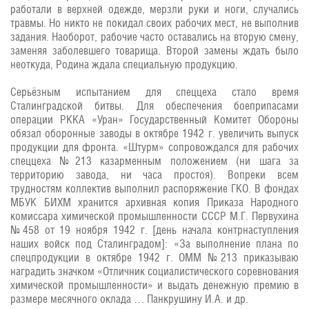
работали в верхней одежде, мерзли руки и ноги, случались
травмы. Но никто не покидал своих рабочих мест, не выполнив
задания. Наоборот, рабочие часто оставались на вторую смену,
заменяя заболевшего товарища. Второй замены ждать было
неоткуда, Родина ждала специальную продукцию.
Серьёзным испытанием для спеццеха стало время
Сталинградской битвы. Для обеспечения боеприпасами
операции РККА «Уран» Государственный Комитет Обороны
обязал оборонные заводы в октябре 1942 г. увеличить выпуск
продукции для фронта. «Штурм» сопровождался для рабочих
спеццеха №213 казарменным положением (ни шага за
территорию завода, ни часа простоя). Вопреки всем
трудностям коллектив выполнил распоряжение ГКО. В фондах
МБУК БИХМ хранится архивная копия Приказа Народного
комиссара химической промышленности СССР М.Г. Первухина
№458 от 19 ноября 1942 г. [день начала контрнаступления
наших войск под Сталинградом]: «За выполнение плана по
спецпродукции в октябре 1942 г. ОММ №213 приказываю
наградить значком «Отличник социалистического соревнования
химической промышленности» и выдать денежную премию в
размере месячного оклада … Панкрушину И.А. и др.