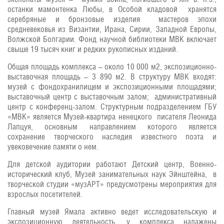
останки мамонтенка Любы, в Особой кладовой хранятся
серебряные и бронзовые изделия мастеров эпохи
средневековья из Византии, Ирана, Сирии, Западной Европы,
Волжской Болгарии. Фонд научной библиотеки МВК включает
свыше 19 тысяч книг и редких рукописных изданий.
Общая площадь комплекса – около 10 000 м2, экспозиционно-
выставочная площадь – 3 890 м2. В структуру МВК входят:
музей с фондохранилищем и экспозиционными площадями;
выставочный центр с выставочным залом; административный
центр с конференц-залом. Структурным подразделением ГБУ
«МВК» является Музей-квартира ненецкого писателя Леонида
Лапцуя, основным направлением которого является
сохранение творческого наследия известного поэта и
увековечение памяти о нем.
Для детской аудитории работают Детский центр, Военно-
исторический клуб, Музей занимательных наук Эйнштейна, в
творческой студии «музАРТ» предусмотрены мероприятия для
взрослых посетителей.
Главный музей Ямала активно ведет исследовательскую и
экспозиционную деятельность, у комплекса налажены