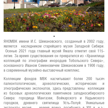
ЯНОМВК имени И.С. Шемановского, созданный в 2002 году,
является наследником старейшего музея Западной Сибири.
Осенью 2021 года главный музей Ямала отметит своё 115-
летие. За время существования он превратился из «Хранилища
коллекций по этнографии инородцев Тобольского Севера»,
основанного Иваном Семеновичем Шемановским в 1906 году,
в современный музейно-выставочный комплекс.
Коллекции фондов МВК насчитывают более 200 тысяч
палеонтологических, археологических, исторических и
этнографических экспонатов, здесь представлены коллекции
из базовых археологических памятников западносибирского
Севера: городища Мангазеи, Войкарского и Надымского
городков, древнего святилища Усть-Полуй. Уникальные
экспонаты музея – мумия воина, погибшего в XIII в. н.э.;